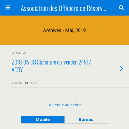
Association des Officiers de Réserve des Yvelines <br />AOR 78 - AORY
Archives › Mai, 2019
28 MAI 2019
2019-05-08 Signature convention 24RI /
AORY
AUCUNE RÉPONSE
Retour au début
Mobile
Bureau