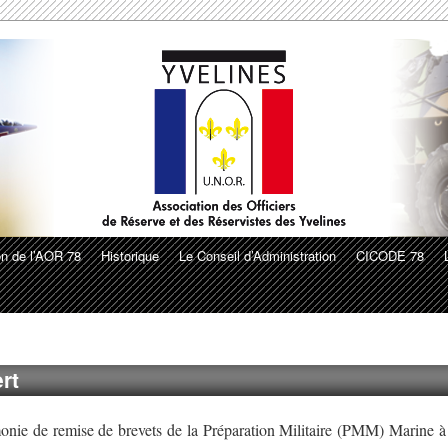
on de l’AOR 78
Historique
Le Conseil d’Administration
CICODE 78
rt
nie de remise de brevets de la Préparation Militaire (PMM) Marine à