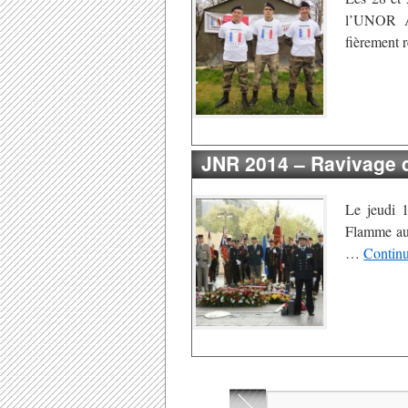
l’UNOR An
fièrement 
JNR 2014 – Ravivage 
Le jeudi 1
Flamme au 
…
Continu