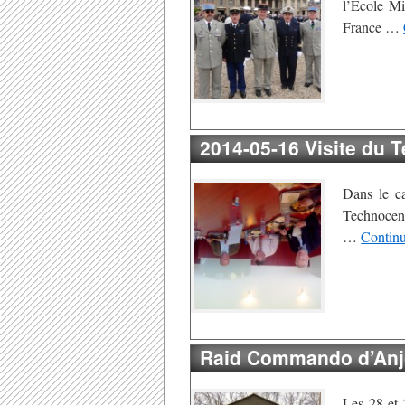
l’École Mi
France …
2014-05-16 Visite du 
Dans le ca
Technocent
…
Continu
Raid Commando d’Anj
Les 28 et 